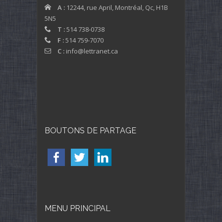
A :
12244, rue April, Montréal, Qc, H1B
5N5
T :
514 738-0738
F :
514 759-7070
C :
info@lettranet.ca
BOUTONS DE PARTAGE
MENU PRINCIPAL