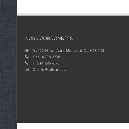
NOS COORDONNÉES
A :
12244, rue April, Montréal, Qc, H1B 5N5
T :
514 738-0738
F :
514 759-7070
C :
info@lettranet.ca